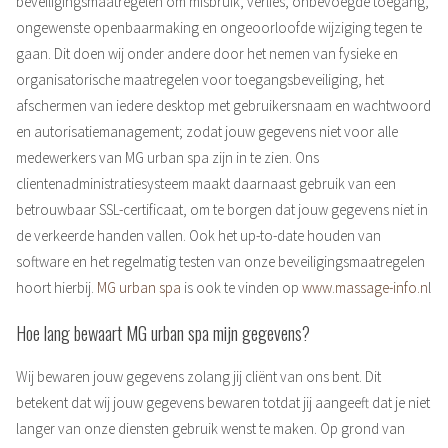
beveiligingsmaatregelen om misbruik, verlies, onbevoegde toegang,
ongewenste openbaarmaking en ongeoorloofde wijziging tegen te
gaan. Dit doen wij onder andere door het nemen van fysieke en
organisatorische maatregelen voor toegangsbeveiliging, het
afschermen van iedere desktop met gebruikersnaam en wachtwoord
en autorisatiemanagement; zodat jouw gegevens niet voor alle
medewerkers van MG urban spa zijn in te zien. Ons
clientenadministratiesysteem maakt daarnaast gebruik van een
betrouwbaar SSL-certificaat, om te borgen dat jouw gegevens niet in
de verkeerde handen vallen. Ook het up-to-date houden van
software en het regelmatig testen van onze beveiligingsmaatregelen
hoort hierbij.
MG urban spa
is ook te vinden op
www.massage-info.n
l
Hoe lang bewaart MG urban spa mijn gegevens?
Wij bewaren jouw gegevens zolang jij cliënt van ons bent. Dit
betekent dat wij jouw gegevens bewaren totdat jij aangeeft dat je niet
langer van onze diensten gebruik wenst te maken. Op grond van