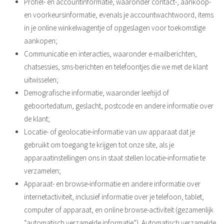
Profiel- en accountinformatie, waaronder contact-, aankoop-
en voorkeursinformatie, evenals je accountwachtwoord, items
in je online winkelwagentje of opgeslagen voor toekomstige
aankopen;
Communicatie en interacties, waaronder e-mailberichten,
chatsessies, sms-berichten en telefoontjes die we met de klant
uitwisselen;
Demografische informatie, waaronder leeftijd of
geboortedatum, geslacht, postcode en andere informatie over
de klant;
Locatie- of geolocatie-informatie van uw apparaat dat je
gebruikt om toegang te krijgen tot onze site, als je
apparaatinstellingen ons in staat stellen locatie-informatie te
verzamelen;
Apparaat- en browse-informatie en andere informatie over
internetactiviteit, inclusief informatie over je telefoon, tablet,
computer of apparaat, en online browse-activiteit (gezamenlijk
“automatisch verzamelde informatie”). Automatisch verzamelde